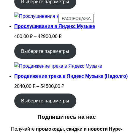
2350,00 ₽
Выберите параметры
–
27250,00 ₽
ПРОДАВАЕМЫЙ
РАСПРОДАЖА
ТОВАР
Прослушивания в Яндекс Музыке
Диапазон
400,00
₽
–
42900,00
₽
цен:
400,00 ₽
Выберите параметры
–
42900,00 ₽
Продвижение трека в Яндекс Музыке (Надолго)
Диапазон
2040,00
₽
–
54500,00
₽
цен:
2040,00 ₽
Выберите параметры
–
54500,00 ₽
Подпишитесь на нас
Получайте
промокоды, скидки и новости Hype-