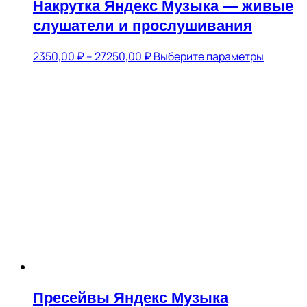
Накрутка Яндекс Музыка — живые
слушатели и прослушивания
Диапазон
Этот
2350,00
₽
–
27250,00
₽
Выберите параметры
цен:
товар
2350,00 ₽
имеет
–
несколь
27250,00 ₽
вариаци
Опции
можно
выбрать
на
страниц
товара.
Пресейвы Яндекс Музыка